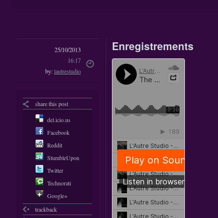
Enregistrements
25/10/2013
16:17
by:
lautrestudio
share this post
del.icio.us
Facebook
Reddit
StumbleUpon
Twitter
Technorati
Google+
trackback